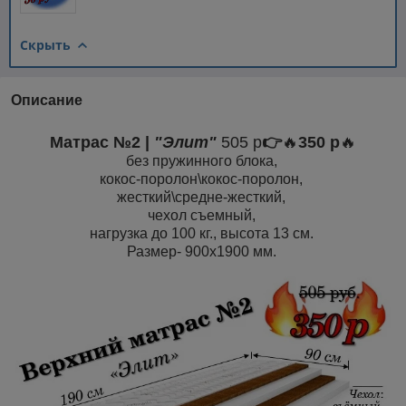
Скрыть
Описание
Матрас №2 |
"Элит"
505 р
👉
🔥
350 р
🔥
без пружинного блока,
кокос-поролон\кокос-поролон,
жесткий\средне-жесткий,
чехол съемный,
нагрузка до 100 кг., высота 13 см.
Размер- 900х1900 мм.