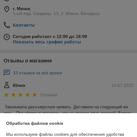
г. Минск
1-ый пер. Скорины, 13, 2, Минск, Беларусь
Контакты
Сегодня работает с 12:00 до 16:00
Показать весь график работы
Отзывы о магазине
33 отзывов за всё время
Юлия
13.07.2022
Отлично
Заказывала двухъярусную кровать. Доставили на следующий же 
день.  При сборке выяснилось,что не хватает двух деталей. Вопрос 
решили очень быстро,детали получила уже на следующий день. 
Обработка файлов cookie
Продавцом и обслуживанием осталась довольна))
Мы используем файлы cookies для обеспечения удобства