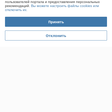
Сделка подтверждена через корзину
пользователей портала и предоставления персональных
рекомендаций.
Вы можете настроить файлы cookies или
отключить их.
Покупатель
04.05.2022
Принять
Отлично
Показать все отзывы
Отклонить
О нас
Контакты
Доставка и оплата
График работы
Полная версия сайта
Политика обработки cookies