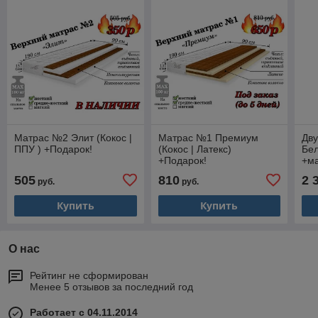
Матрас №2 Элит (Кокос |
Матрас №1 Премиум
Дву
ППУ ) +Подарок!
(Кокос | Латекс)
Бел
+Подарок!
+ма
505
810
2 
руб.
руб.
Купить
Купить
О нас
Рейтинг не сформирован
Менее 5 отзывов за последний год
Работает с 04.11.2014