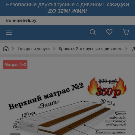
Безопасные двухъярусные с диваном!
СКИДКИ
ДО 32%! ЖМИ!
dom-mebeli.by
Товары и услуги
Кровати 2-х ярусные с диваном
"Д
Матрас №2