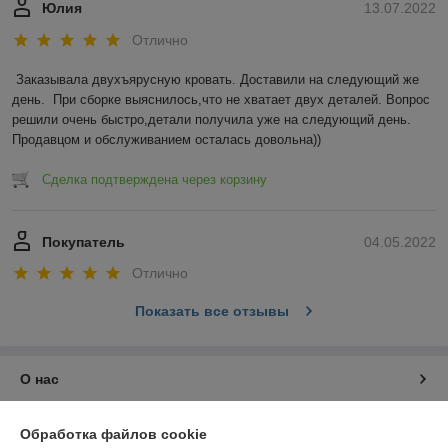
Юлия
13.07.2022
Отлично
Заказывала двухъярусную кровать. Доставили на следующий же 
день.  При сборке выяснилось,что не хватает двух деталей. Вопрос 
решили очень быстро,детали получила уже на следующий день. 
Продавцом и обслуживанием осталась довольна))
Сделка подтверждена через корзину
Покупатель
04.05.2022
Отлично
Показать все отзывы
О нас
Контакты
Обработка файлов cookie