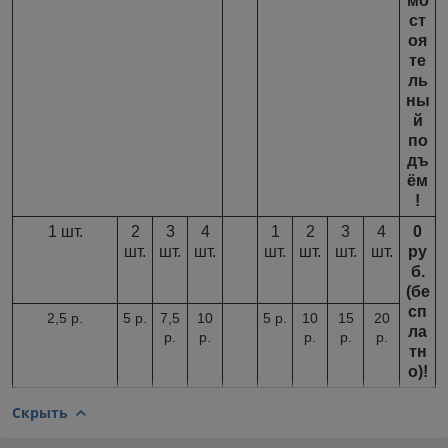
мо
ст
оя
те
ль
ны
й
по
дъ
ём
!
1 шт.
2
3
4
1
2
3
4
0
шт.
шт.
шт.
шт.
шт.
шт.
шт.
ру
б.
(бе
сп
2,5 р.
5 р.
7,5
10
5 р.
10
15
20
ла
р.
р.
р.
р.
р.
тн
о)!
Скрыть