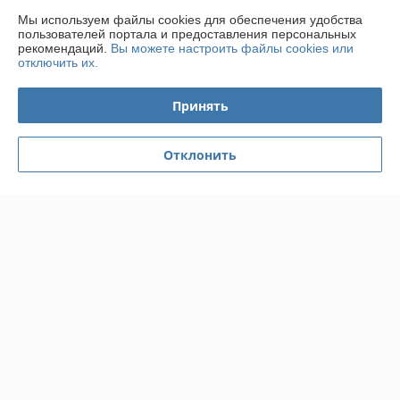
Мы используем файлы cookies для обеспечения удобства
Доставка и оплата
пользователей портала и предоставления персональных
рекомендаций.
Вы можете настроить файлы cookies или
отключить их.
График работы
Принять
Полная версия сайта
Политика обработки cookies
Отклонить
Сайт создан на платформе Deal.by
Информация для покупателя
Индивидуальный предприниматель:
ИП Федотова Юлия Андреевна
г.Минск,1-ый пер.Ф.Скорины д.13\2
Регистрационный номер ЕГР: 191922980