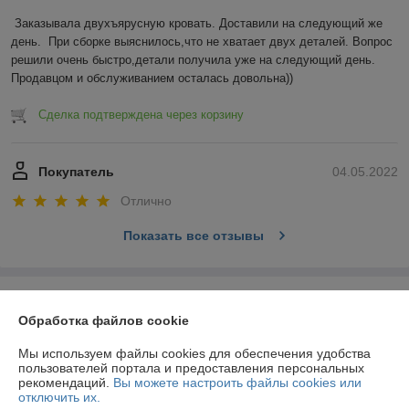
Заказывала двухъярусную кровать. Доставили на следующий же 
день.  При сборке выяснилось,что не хватает двух деталей. Вопрос 
решили очень быстро,детали получила уже на следующий день. 
Продавцом и обслуживанием осталась довольна))
Сделка подтверждена через корзину
Покупатель
04.05.2022
Отлично
Показать все отзывы
О нас
Обработка файлов cookie
Контакты
Мы используем файлы cookies для обеспечения удобства
пользователей портала и предоставления персональных
рекомендаций.
Вы можете настроить файлы cookies или
Доставка и оплата
отключить их.