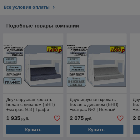
Все условия оплаты
Подобные товары компании
Двухъярусная кровать
Двухъярусная кровать
Дву
Белая с диваном (БНП)
Белая с диваном (БНП)
Бел
+матрас №3 | Графит
+матрас №2 | Нежный
+ма
пепел
1 935
2 075
2 
руб.
руб.
Купить
Купить