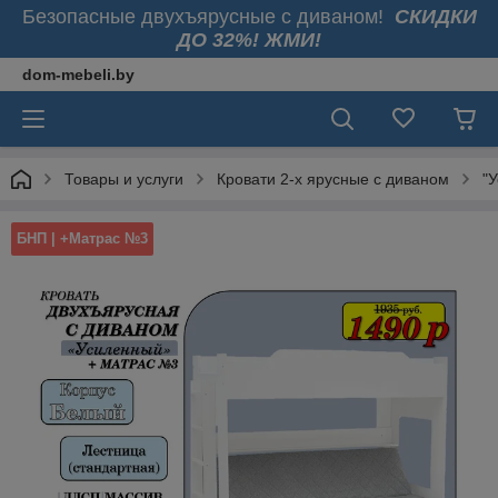
Безопасные двухъярусные с диваном!
СКИДКИ
ДО 32%! ЖМИ!
dom-mebeli.by
Товары и услуги
Кровати 2-х ярусные с диваном
"
БНП | +Матрас №3